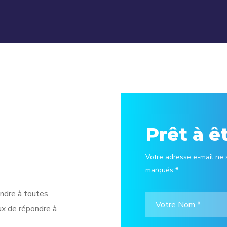
Prêt à ê
Votre adresse e-mail ne 
marqués *
ndre à toutes
ux de répondre à