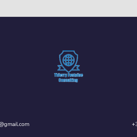
ng@gmail.com
+